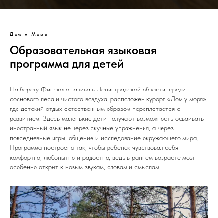
Дом у Моря
Образовательная языковая
программа для детей
На берегу Финского залива в Ленинградской области, среди
соснового леса и чистого воздуха, расположен курорт «Дом у моря»,
где детский отдых естественным образом переплетается с
развитием. Здесь маленькие дети получают возможность осваивать
иностранный язык не через скучные упражнения, а через
повседневные игры, общение и исследование окружающего мира.
Программа построена так, чтобы ребенок чувствовал себя
комфортно, любопытно и радостно, ведь в раннем возрасте мозг
особенно открыт к новым звукам, словам и смыслам.