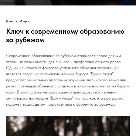
Дом у Моря
Ключ к современному образованию
за рубежом
Современное образование за рубежом открывает перед детьми
огромные возможности для личного и профессионального роста.
Одним из ключевых факторов успешного обучения за границей
является владение английским языком. Курорт "Дом у Моря"
предлагает уникальную программу изучения английского языка для
детей, совмещая обучение с отдыхом в живописном месте на берегу
моря. В этой статье мы расскажем о преимуществах изучения
английского на курорте "Дом у Моря" и о том, как эта программа
поможет вашим детям подготовиться к обучению за рубежом.